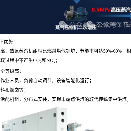
下优势：
：热泵蒸汽机组相比燃煤燃气锅炉，节能率可达50%-60%，相
取过程中不产生CO
和NO
；
2
x
安全等级高；
种作业人员，负荷自动调节，设备智能化运行；
燃料和烟囱等；
灵活配机组，分布式安装，实现末端点供汽的取代传统集中供汽