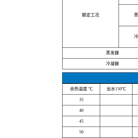
额定工况
蒸发器
冷凝器
余热温度 ℃
出水150℃
35
40
45
50