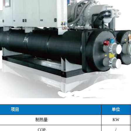
项目
单位
制热量
KW
COP
/